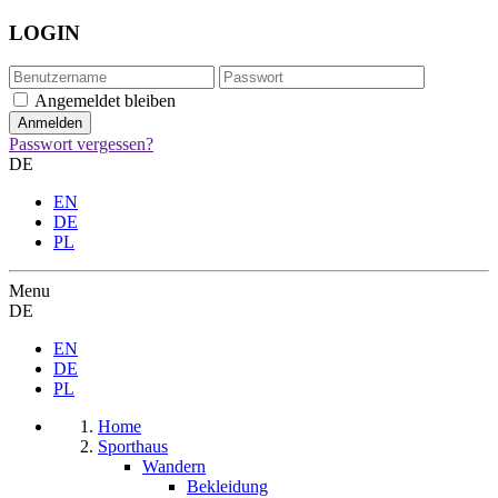
LOGIN
Angemeldet bleiben
Passwort vergessen?
DE
EN
DE
PL
Menu
DE
EN
DE
PL
Home
Sporthaus
Wandern
Bekleidung