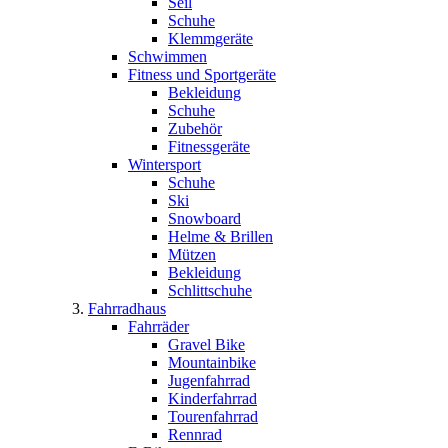
Seil
Schuhe
Klemmgeräte
Schwimmen
Fitness und Sportgeräte
Bekleidung
Schuhe
Zubehör
Fitnessgeräte
Wintersport
Schuhe
Ski
Snowboard
Helme & Brillen
Mützen
Bekleidung
Schlittschuhe
Fahrradhaus
Fahrräder
Gravel Bike
Mountainbike
Jugenfahrrad
Kinderfahrrad
Tourenfahrrad
Rennrad