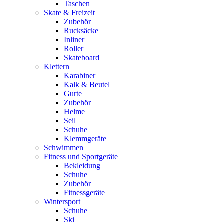
Taschen
Skate & Freizeit
Zubehör
Rucksäcke
Inliner
Roller
Skateboard
Klettern
Karabiner
Kalk & Beutel
Gurte
Zubehör
Helme
Seil
Schuhe
Klemmgeräte
Schwimmen
Fitness und Sportgeräte
Bekleidung
Schuhe
Zubehör
Fitnessgeräte
Wintersport
Schuhe
Ski