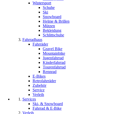
Wintersport
Schuhe
Ski
Snowboard
Helme & Brillen
Mützen
Bekleidung
Schlittschuhe
Fahrradhaus
Fahrräder
Gravel Bike
Mountainbike
Jugenfahrrad
Kinderfahrrad
Tourenfahrrad
Rennrad
E-Bikes
Retrofahrräder
Zubehör
Service
Verleih
Services
Ski- & Snowboard
Fahrrad & E-Bike
Verleih