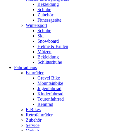
Bekleidung
Schuhe
Zubehör
Fitnessgeräte
Wintersport
Schuhe
Ski
Snowboard
Helme & Brillen
Mützen
Bekleidung
Schlittschuhe
Fahrradhaus
Fahrräder
Gravel Bike
Mountainbike
Jugenfahrrad
Kinderfahrrad
Tourenfahrrad
Rennrad
E-Bikes
Retrofahrräder
Zubehör
Service
Verleih