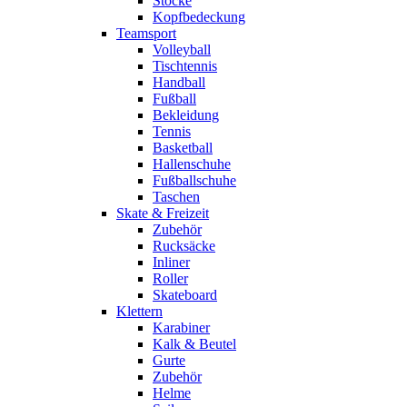
Stöcke
Kopfbedeckung
Teamsport
Volleyball
Tischtennis
Handball
Fußball
Bekleidung
Tennis
Basketball
Hallenschuhe
Fußballschuhe
Taschen
Skate & Freizeit
Zubehör
Rucksäcke
Inliner
Roller
Skateboard
Klettern
Karabiner
Kalk & Beutel
Gurte
Zubehör
Helme