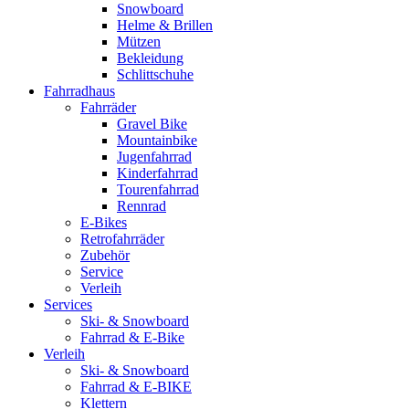
Snowboard
Helme & Brillen
Mützen
Bekleidung
Schlittschuhe
Fahrradhaus
Fahrräder
Gravel Bike
Mountainbike
Jugenfahrrad
Kinderfahrrad
Tourenfahrrad
Rennrad
E-Bikes
Retrofahrräder
Zubehör
Service
Verleih
Services
Ski- & Snowboard
Fahrrad & E-Bike
Verleih
Ski- & Snowboard
Fahrrad & E-BIKE
Klettern