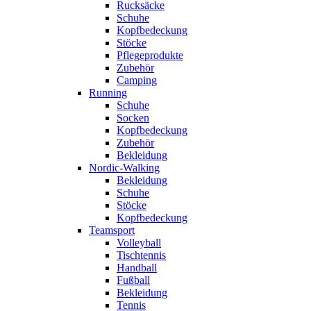
Rucksäcke
Schuhe
Kopfbedeckung
Stöcke
Pflegeprodukte
Zubehör
Camping
Running
Schuhe
Socken
Kopfbedeckung
Zubehör
Bekleidung
Nordic-Walking
Bekleidung
Schuhe
Stöcke
Kopfbedeckung
Teamsport
Volleyball
Tischtennis
Handball
Fußball
Bekleidung
Tennis