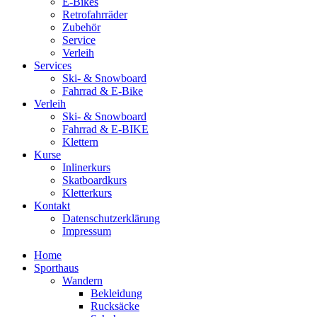
E-Bikes
Retrofahrräder
Zubehör
Service
Verleih
Services
Ski- & Snowboard
Fahrrad & E-Bike
Verleih
Ski- & Snowboard
Fahrrad & E-BIKE
Klettern
Kurse
Inlinerkurs
Skatboardkurs
Kletterkurs
Kontakt
Datenschutzerklärung
Impressum
Home
Sporthaus
Wandern
Bekleidung
Rucksäcke