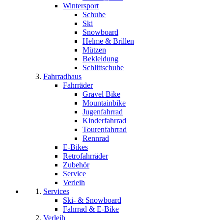
Wintersport
Schuhe
Ski
Snowboard
Helme & Brillen
Mützen
Bekleidung
Schlittschuhe
Fahrradhaus
Fahrräder
Gravel Bike
Mountainbike
Jugenfahrrad
Kinderfahrrad
Tourenfahrrad
Rennrad
E-Bikes
Retrofahrräder
Zubehör
Service
Verleih
Services
Ski- & Snowboard
Fahrrad & E-Bike
Verleih