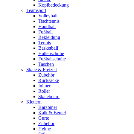
Kopfbedeckung
Teamsport
Volleyball
Tischtennis
Handball
Fußball
Bekleidung
Tennis
Basketball
Hallenschuhe
Fußballschuhe
Taschen
Skate & Freizeit
Zubehör
Rucksäcke
Inliner
Roller
Skateboard
Klettern
Karabiner
Kalk & Beutel
Gurte
Zubehör
Helme