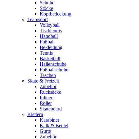
Schuhe
Stöcke
Kopfbedeckung
Teamsport
Volleyball
Tischtennis
Handball
Fußball
Bekleidung
Tennis
Basketball
Hallenschuhe
Fußballschuhe
Taschen
Skate & Freizeit
Zubehör
Rucksäcke
Inliner
Roller
Skateboard
Klettern
Karabiner
Kalk & Beutel
Gurte
Zubehör