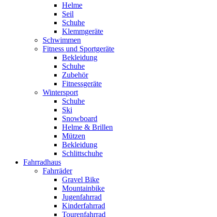
Helme
Seil
Schuhe
Klemmgeräte
Schwimmen
Fitness und Sportgeräte
Bekleidung
Schuhe
Zubehör
Fitnessgeräte
Wintersport
Schuhe
Ski
Snowboard
Helme & Brillen
Mützen
Bekleidung
Schlittschuhe
Fahrradhaus
Fahrräder
Gravel Bike
Mountainbike
Jugenfahrrad
Kinderfahrrad
Tourenfahrrad